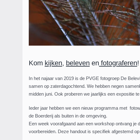
Kom
kijken
,
beleven
en
fotograferen
!
In het najaar van 2019 is de PVGE fotogroep De Bel
samen op zaterdagochtend. We hebben negen samenkoms
midden juni. Ook proberen we jaarlijks een expositie 
Ieder jaar hebben we een nieuw programma met fotowo
de Boerderij als buiten in de omgeving.
Een week voorafgaand aan een workshop ontvang je de h
voorbereiden. Deze handout is specifiek afgestemd op