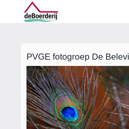
Ga
naar
inhoud
PVGE fotogroep De Belev