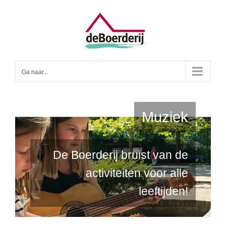
Ga
naar
inhoud
Ga naar...
Muziek
De Boerderij bruist van de
activiteiten voor alle
leeftijden!