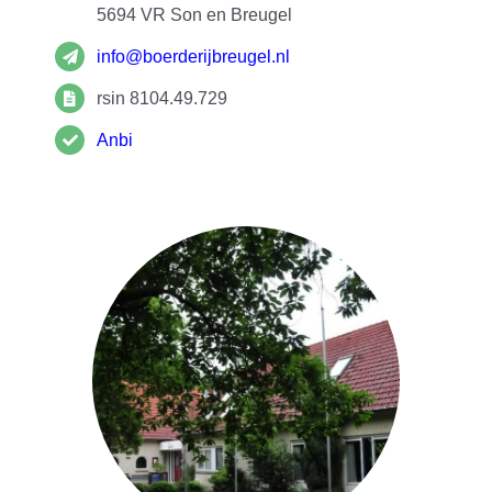
5694 VR
Son en Breugel
info@boerderijbreugel.nl
rsin 8104.49.729
Anbi