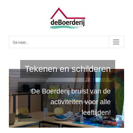
Ga
naar
inhoud
Ga naar...
Tekenen en schilderen
De Boerderij bruist van de
activiteiten voor alle
leeftijden!